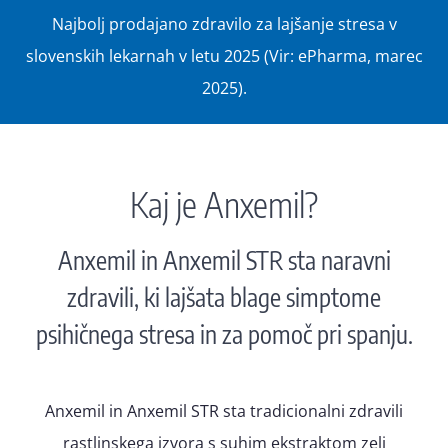
Najbolj prodajano zdravilo za lajšanje stresa v
slovenskih lekarnah v letu 2025 (Vir: ePharma, marec
2025).
Kaj je Anxemil?
Anxemil in Anxemil STR sta naravni
zdravili, ki lajšata blage simptome
psihičnega stresa in za pomoč pri spanju.
Anxemil in Anxemil STR sta tradicionalni zdravili
rastlinskega izvora s suhim ekstraktom zeli