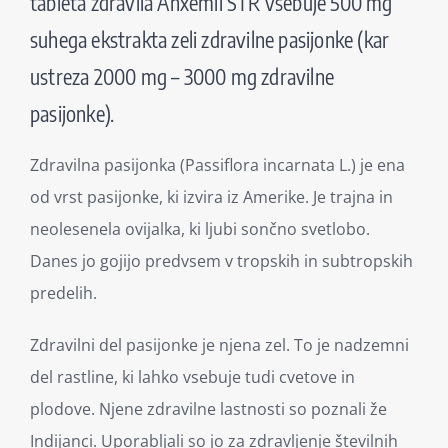
tableta zdravila Anxemil STR vsebuje 500 mg
suhega ekstrakta zeli zdravilne pasijonke (kar
ustreza 2000 mg – 3000 mg zdravilne
pasijonke).
Zdravilna pasijonka (Passiflora incarnata L.) je ena
od vrst pasijonke, ki izvira iz Amerike. Je trajna in
neolesenela ovijalka, ki ljubi sončno svetlobo.
Danes jo gojijo predvsem v tropskih in subtropskih
predelih.
Zdravilni del pasijonke je njena zel. To je nadzemni
del rastline, ki lahko vsebuje tudi cvetove in
plodove. Njene zdravilne lastnosti so poznali že
Indijanci. Uporabljali so jo za zdravljenje številnih