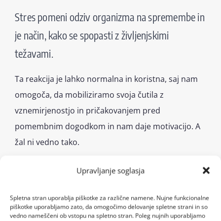
Stres pomeni odziv organizma na spremembe in
je način, kako se spopasti z življenjskimi
težavami.
Ta reakcija je lahko normalna in koristna, saj nam
omogoča, da mobiliziramo svoja čutila z
vznemirjenostjo in pričakovanjem pred
pomembnim dogodkom in nam daje motivacijo. A
žal ni vedno tako.
Zakaj je stres lahko škodljiv?
Upravljanje soglasja
Ker je stres reakcija celega telesa, lahko povzroča
Spletna stran uporablja piškotke za različne namene. Nujne funkcionalne
piškotke uporabljamo zato, da omogočimo delovanje spletne strani in so
spremembe na vseh organih in celicah. To velja
vedno nameščeni ob vstopu na spletno stran. Poleg nujnih uporabljamo