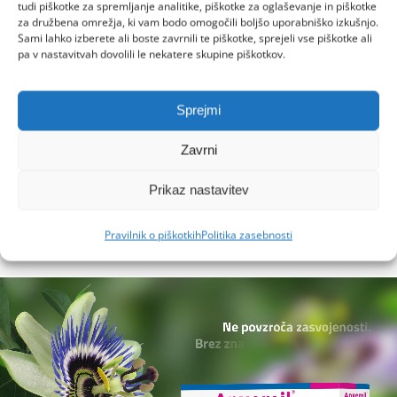
tudi piškotke za spremljanje analitike, piškotke za oglaševanje in piškotke
predvsem takrat, kadar gre za dolgotrajen ali
za družbena omrežja, ki vam bodo omogočili boljšo uporabniško izkušnjo.
intenziven
stres
.
Sami lahko izberete ali boste zavrnili te piškotke, sprejeli vse piškotke ali
pa v nastavitvah dovolili le nekatere skupine piškotkov.
Znaki prekomernega stresa so:
Sprejmi
Med znake dolgotrajnega stresa uvrščamo:
Zavrni
živčnost, zaskrbljenost, tesnobo,
nespečnost
,
težave s koncentracijo, pretirana čustva in
Prikaz nastavitev
razdražljivost.
Pravilnik o piškotkih
Politika zasebnosti